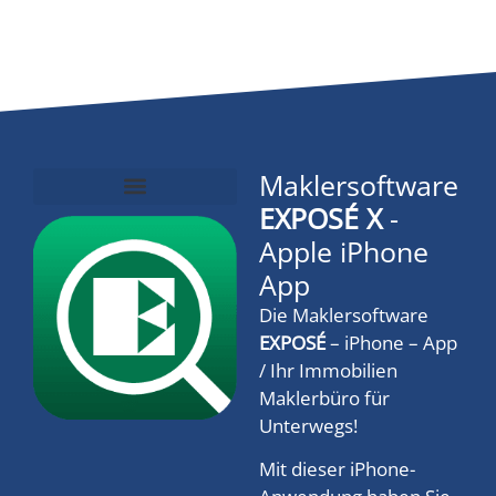
Maklersoftware
EXPOSÉ X
-
Widerrufsbutton §356a BGB
Domus 4000 ERP Schnittstelle
OpenImmo Schnittstelle Homepage
Apple iPhone
App
Die Maklersoftware
EXPOSÉ
– iPhone – App
/ Ihr Immobilien
Maklerbüro für
Unterwegs!
Mit dieser iPhone-